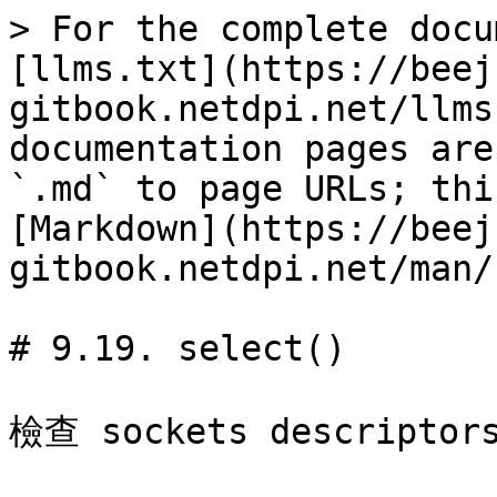
> For the complete docu
[llms.txt](https://beej
gitbook.netdpi.net/llms
documentation pages are
`.md` to page URLs; thi
[Markdown](https://beej
gitbook.netdpi.net/man/
# 9.19. select()

檢查 sockets descript