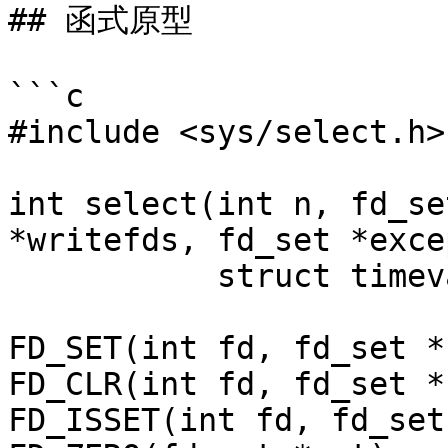
## 函式原型

```c

#include <sys/select.h>

int select(int n, fd_se
*writefds, fd_set *exce
           struct timeval *timeout);

FD_SET(int fd, fd_set *
FD_CLR(int fd, fd_set *
FD_ISSET(int fd, fd_set