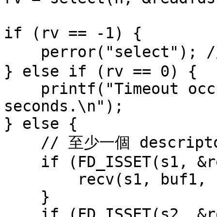
if (rv == -1) {

    perror("select"); // select() 發生錯誤

} else if (rv == 0) {

    printf("Timeout occurred!  No data after 10.5 
seconds.\n");

} else {

    // 至少一個 descriptor(s) 有資料

    if (FD_ISSET(s1, &readfds)) {

        recv(s1, buf1, sizeof buf1, 0);

    }

    if (FD_ISSET(s2, &readfds)) {
