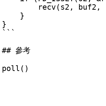
        recv(s2, buf2, sizeof buf2, 0);

    }

}

```

## 參考
