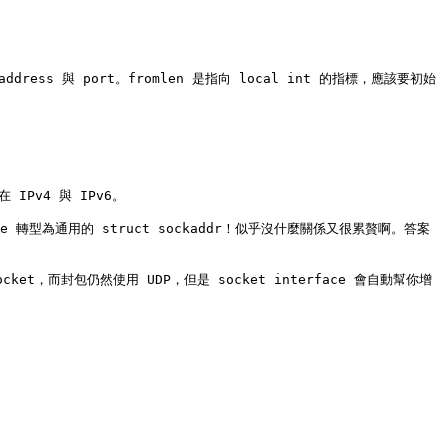
dress 與 port。fromlen 是指向 local int 的指標，應該要初始
Pv4 與 IPv6。

age 轉型為通用的 struct sockaddr！似乎沒什麼關係又很累贅啊。答案
socket，而封包仍然使用 UDP，但是 socket interface 會自動幫你增