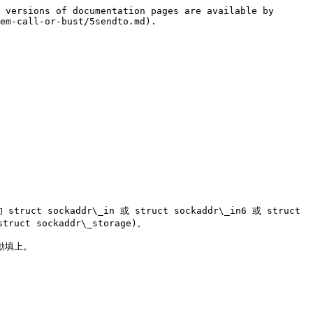
 versions of documentation pages are available by 
em-call-or-bust/5sendto.md).

ockaddr\_in 或 struct sockaddr\_in6 或 struct 
ct sockaddr\_storage)。

動填上。
