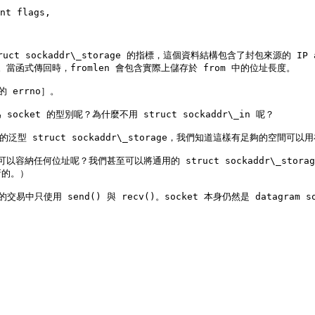
nt flags,

ct sockaddr\_storage 的指標，這個資料結構包含了封包來源的 IP ad
orage)。當函式傳回時，fromlen 會包含實際上儲存於 from 中的位址長度。

errno］。

socket 的型別呢？為什麼不用 struct sockaddr\_in 呢？

struct sockaddr\_storage，我們知道這樣有足夠的空間可以用在 I
可以容納任何位址呢？我們甚至可以將通用的 struct sockaddr\_stor
的。）

交易中只使用 send() 與 recv()。socket 本身仍然是 datagram 