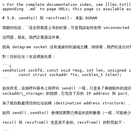
> For the complete documentation index, see [llms.txt](
appending `.md` to page URLs; this page is available as
# 5.8. sendto() 與 recvfrom()－ 來點 DGRAM

我聽到你說，「這全部都是上等的好貨，可是我該如何使用 unconnected dat
沒問題，朋友。我們正要講這件事。

因為 datagram socket 沒有連線到到遠端主機，猜猜看，我們在送出
對！目的位址！在這裡搶先看：

```c

sendto(int sockfd, const void *msg, int len, unsigned i
       const struct sockaddr *to, socklen_t tolen);

```

如你所見，這個呼叫基本上與呼叫 send() 一樣，只是多了兩個額外的資訊。to 是一個
sockaddr\_storage）的指標，它包含了目的 IP address 與 port。t
為了能自動處理目的位址結構（destination address structure）
如同 send()，sendto() 會傳回實際已傳送的資料數量（一樣，可能會
recv() 與 recvfrom() 也是差不多的。recvfrom() 的對照如下：
