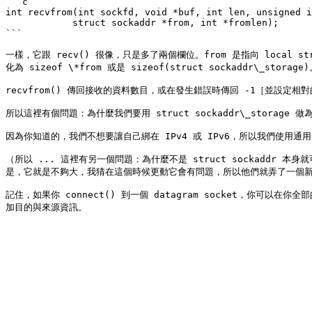
```c

int recvfrom(int sockfd, void *buf, int len, unsigned i
            struct sockaddr *from, int *fromlen);

```

一樣，它跟 recv() 很像，只是多了兩個欄位。from 是指向 local stru
化為 sizeof \*from 或是 sizeof(struct sockaddr\_st
recvfrom() 傳回接收的資料數目，或在發生錯誤時傳回 -1［並設定相對的 
所以這裡有個問題：為什麼我們要用 struct sockaddr\_storage 做為 
因為你知道的，我們不想要讓自己綁在 IPv4 或 IPv6，所以我們使用通用的泛型 
（所以 ... 這裡有另一個問題：為什麼不是 struct sockaddr 本身就
是，它就是不夠大，我猜在這個時候更動它會有問題，所以他們就弄了一個新
記住，如果你 connect() 到一個 datagram socket，你可以在你全部的