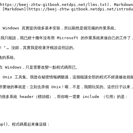
https://beej-zhtw-gitbook.netdpi.net/llms.txt). Markdown
 [Markdown](https://beej-zhtw-gitbook.netdpi.net/introdu
 Windows 其實提供很多基本安裝，所以顯然是個完備的作業系統。

能說，我已經十幾年沒有用 Microsoft 的作業系統來做自己的工作了，
！＂… 沒錯，其實我是咬著牙根說這些話的。

格的系統。

 Windows，只是需要改變一點程式碼而已。

使用的 Unix 工具集。我曾在秘密情報網聽過，這個能讓全部的程式不經過修改就能
所要做的事就是：立刻去弄個 Unix！喔，不是，我開玩笑的。這些日子以來，大
多系統 header（標頭檔），而你唯一需要 include （引用）的是：

up()。程式碼看起來像這樣：
