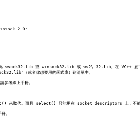
sock32.lib 或 winsock32.lib 或 ws2\_32.lib。在 VC+
"wsock32.lib"（或者你想要用的函式庫）到清單中。

節請參考線上手冊。



) 來取代。而且 select() 只能用在 socket descriptors 上，不能用
冊。
