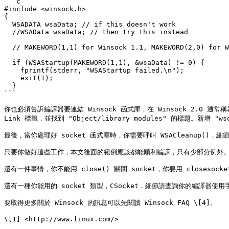
```c

#include <winsock.h>

{

  WSADATA wsaData; // if this doesn't work

  //WSAData wsaData; // then try this instead

  // MAKEWORD(1,1) for Winsock 1.1, MAKEWORD(2,0) for Winsock 2.0:

  if (WSAStartup(MAKEWORD(1,1), &wsaData) != 0) {

    fprintf(stderr, "WSAStartup failed.\n");

    exit(1);

  }

```

你也必須告訴編譯器要連結 Winsock 函式庫，在 Winsock 2.0 通常稱為 w
Link 標籤，並找到 "Object/library modules" 的標題。新增 
最後，當你處理好 socket 函式庫時，你需要呼叫 WSACleanup()，細
只要你做好這些工作，本文後面的範例應該都能順利編譯，只有少部分例外。
還有一件事情，你不能用 close() 關閉 socket，你要用 closesocket(
還有一種你能用的 socket 類型，CSocket，細節請查詢你的編譯器使用手
要取得更多關於 Winsock 的訊息可以先閱讀 Winsock FAQ \[4]。

\[1] <http://www.linux.com/>
