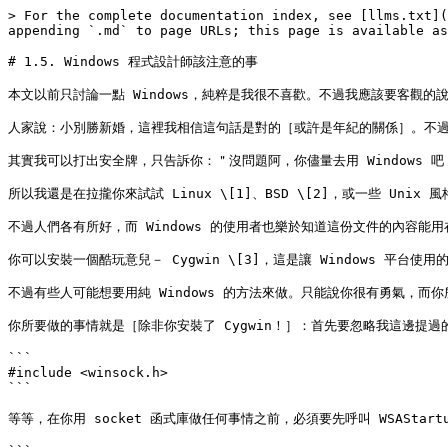
> For the complete documentation index, see [llms.txt](
appending `.md` to page URLs; this page is available as
# 1.5. Windows 程式設計師該注意的事

本文以前只討論一點 Windows，純粹是我很不喜歡。不過我應該要客觀的說
人家說：小別勝新婚，這裡我相信這句話是對的［或許是年紀的關係］。不過我只
其實我可以打出安全牌，只告訴你：＂沒問題阿，你儘量去用 Windows 吧
所以我還是在拉攏你來試試 Linux \[1]、BSD \[2]，或一些 Unix 風
不過人們各有所好，而 Windows 的使用者也樂於知道這份文件的內容能用在
你可以安裝一個酷玩意兒－ Cygwin \[3]，這是讓 Windows 平台
不過有些人可能想要用純 Windows 的方法來做。只能說你很有勇氣，而你
你所要做的事情就是［除非你安裝了 Cygwin！］：首先要忽略我這邊提過的很
```

#include <winsock.h>

```

等等，在你用 socket 函式庫做任何事情之前，必須要先呼叫 WSAStart