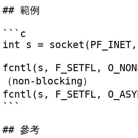
## 範例

```c

int s = socket(PF_INET,
fcntl(s, F_SETFL, O_N
（non-blocking）

fcntl(s, F_SETFL, O_A
```

## 參考
